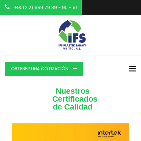
+90(212) 689 79 89 - 90 - 91
To
OBTENER UNA COTIZACIÓN
Nuestros
Certificados
de Calidad