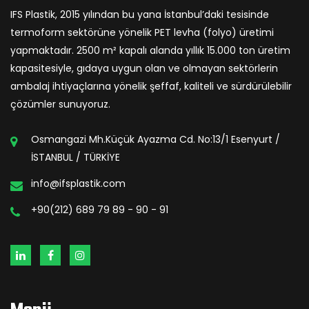
IFS Plastik, 2015 yılından bu yana İstanbul’daki tesisinde
termoform sektörüne yönelik PET levha (folyo) üretimi
yapmaktadır. 2500 m² kapalı alanda yıllık 15.000 ton üretim
kapasitesiyle, gıdaya uygun olan ve olmayan sektörlerin
ambalaj ihtiyaçlarına yönelik şeffaf, kaliteli ve sürdürülebilir
çözümler sunuyoruz.
Osmangazi Mh.Küçük Ayazma Cd. No:13/1 Esenyurt /
İSTANBUL / TÜRKİYE
info@ifsplastik.com
+90(212) 689 79 89 - 90 - 91