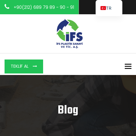
+90(212) 689 79 89 - 90 - 91
TR
To
TEKLIF AL
Blog