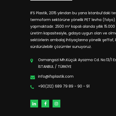
IFS Plastik, 2015 yılından bu yana İstanbul’daki te
termoform sektörüne yönelik PET levha (folyo)
yapmaktadır. 2500 m² kapalı alanda yıllık 15.000
üretim kapasitesiyle, gıdaya uygun olan ve ol
sektörlerin ambalaj ihtiyaçlarına yönelik şeffaf, k
sürdürülebilir çözümler sunuyoruz.
Osmangazi Mh.Küçük Ayazma Cd. No:13/1 Es
İSTANBUL / TÜRKİYE
info@ifsplastik.com
+90(212) 689 79 89 - 90 - 91