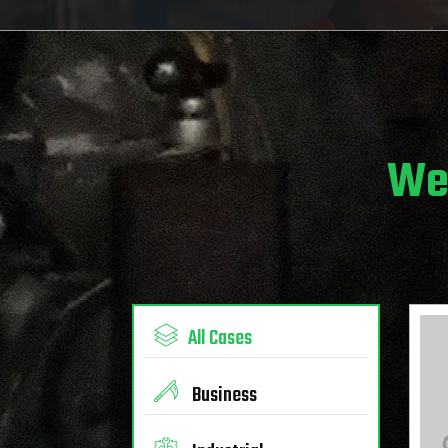
We'
All Cases
Business