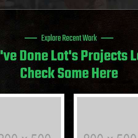
Explore Recent Work
ve Done Lot's Projects L
Check Some Here