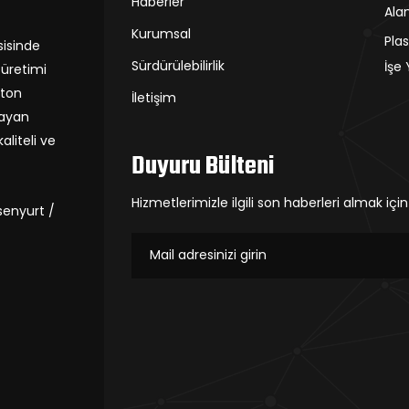
Haberler
Alan
Kurumsal
Plas
sisinde
Sürdürülebilirlik
İşe
 üretimi
 ton
İletişim
mayan
aliteli ve
Duyuru Bülteni
Hizmetlerimizle ilgili son haberleri almak iç
enyurt /